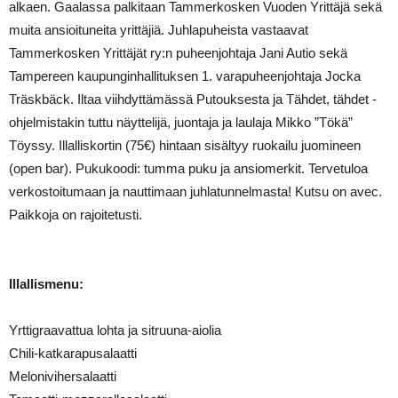
alkaen. Gaalassa palkitaan Tammerkosken Vuoden Yrittäjä sekä
muita ansioituneita yrittäjiä. Juhlapuheista vastaavat
Tammerkosken Yrittäjät ry:n puheenjohtaja Jani Autio sekä
Tampereen kaupunginhallituksen 1. varapuheenjohtaja Jocka
Träskbäck. Iltaa viihdyttämässä Putouksesta ja Tähdet, tähdet -
ohjelmistakin tuttu näyttelijä, juontaja ja laulaja Mikko ”Tökä”
Töyssy. Illalliskortin (75€) hintaan sisältyy ruokailu juomineen
(open bar). Pukukoodi: tumma puku ja ansiomerkit. Tervetuloa
verkostoitumaan ja nauttimaan juhlatunnelmasta! Kutsu on avec.
Paikkoja on rajoitetusti.
Illallismenu:
Yrttigraavattua lohta ja sitruuna-aiolia
Chili-katkarapusalaatti
Melonivihersalaatti