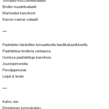
Tomaatti-mozzarellasalaatti
Broiler-nuudelisalaatti
Marinoidut kasvikset
Kasvis-caesar-salaatti
***
Paahdettu häränfilee tomaattisella basilikakastikkeella
Paahdettua broileria vartaassa
Uunissa paahdettuja kasviksia
Juustoperunoita
Persiljaperunat
Leipä & levite
***
Kahvi, tee
Perinteinen kermakakku