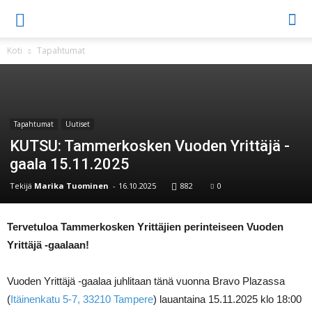
Koti
Tapahtumat
Tapahtumat
Uutiset
KUTSU: Tammerkosken Vuoden Yrittäjä -
gaala 15.11.2025
Tekijä
Marika Tuominen
-
16.10.2025
882
0
Tervetuloa Tammerkosken Yrittäjien perinteiseen Vuoden
Yrittäjä -gaalaan!
Vuoden Yrittäjä -gaalaa juhlitaan tänä vuonna Bravo Plazassa
(
Itäinenkatu 5-7, 33210 Tampere
) lauantaina 15.11.2025 klo 18:00