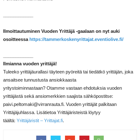
____________
Ilmoittautuminen Vuoden Yrittäjä -gaalaan on nyt auki
osoitteessa
https://tammerkoskenyrittajat.eventiolive.fi/
____________
Ilmianna vuoden yrittäjä!
Tuleeko yrittäjäurallasi täyteen pyöreitä tai tiedätkö yrittäjän, joka
ansaitsee tunnustusta ansiokkaasta
yritystoiminnastaan? Otamme vastaan ehdotuksia vuoden
yrittäjästä sekä ansiomerkkien saajista sähköpostitse:
paivi.peltomaki@virranrauta.fi. Vuoden yrittäjät palkitaan
Yrittäjäjuhlassa. Lisätietoa Yrittäjäristeistä löytyy
täältä:
Yrittäjäristit – Yrittajat.fi
.