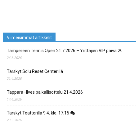
Viimeisimmät artikkelit
Tampereen Tennis Open 21.7.2026 – Yrittäjien VIP päivä 🎾
24.6.2026
Tärskyt Solu Reset Centerillä
21.4.2026
Tappara–Ilves paikallisottelu 21.4.2026
14.4.2026
Tärskyt Teatterilla 9.4. klo. 17:15 🎭
23.3.2026