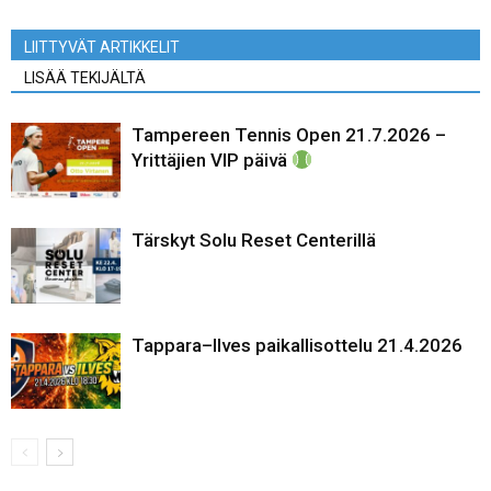
LIITTYVÄT ARTIKKELIT
LISÄÄ TEKIJÄLTÄ
Tampereen Tennis Open 21.7.2026 –
Yrittäjien VIP päivä
Tärskyt Solu Reset Centerillä
Tappara–Ilves paikallisottelu 21.4.2026