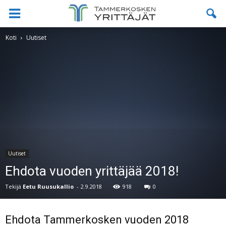
Koti
Uutiset
Uutiset
Ehdota vuoden yrittäjää 2018!
Tekijä
Eetu Ruusukallio
-
2.9.2018
918
0
Ehdota Tammerkosken vuoden 2018