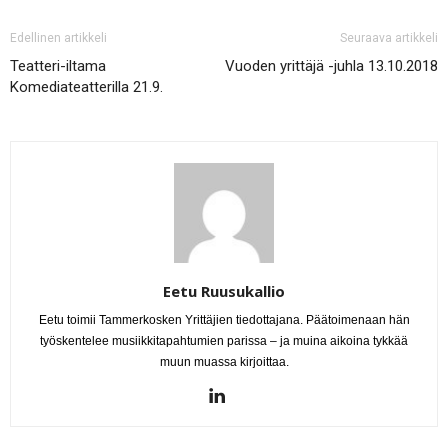
Edellinen artikkeli
Seuraava artikkeli
Teatteri-iltama
Vuoden yrittäjä -juhla 13.10.2018
Komediateatterilla 21.9.
Eetu Ruusukallio
Eetu toimii Tammerkosken Yrittäjien tiedottajana. Päätoimenaan hän
työskentelee musiikkitapahtumien parissa – ja muina aikoina tykkää
muun muassa kirjoittaa.