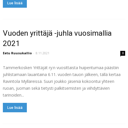
Lue lisää
Vuoden yrittäjä -juhla vuosimallia
2021
Eetu Ruusukallio
-
8.11.2021
0
Tammerkosken Yrittäjät ry:n vuosittaista huipentumaa päästiin
juhlistamaan lauantaina 6.11. vuoden tauon jälkeen, tällä kertaa
Ravintola Mylläreissä. Suuri joukko jäseniä kokoontui yhteen
ruoan, juoman sekä tietysti palkitsemisten ja viihdyttävien
tarinoiden...
Lue lisää