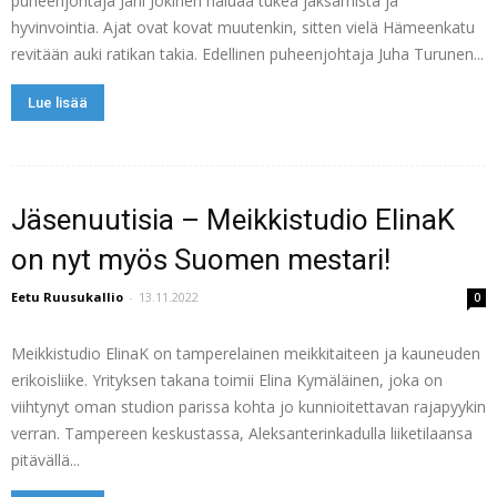
puheenjohtaja Jani Jokinen haluaa tukea jaksamista ja
hyvinvointia. Ajat ovat kovat muutenkin, sitten vielä Hämeenkatu
revitään auki ratikan takia. Edellinen puheenjohtaja Juha Turunen...
Lue lisää
Jäsenuutisia – Meikkistudio ElinaK
on nyt myös Suomen mestari!
Eetu Ruusukallio
-
13.11.2022
0
Meikkistudio ElinaK on tamperelainen meikkitaiteen ja kauneuden
erikoisliike. Yrityksen takana toimii Elina Kymäläinen, joka on
viihtynyt oman studion parissa kohta jo kunnioitettavan rajapyykin
verran. Tampereen keskustassa, Aleksanterinkadulla liiketilaansa
pitävällä...