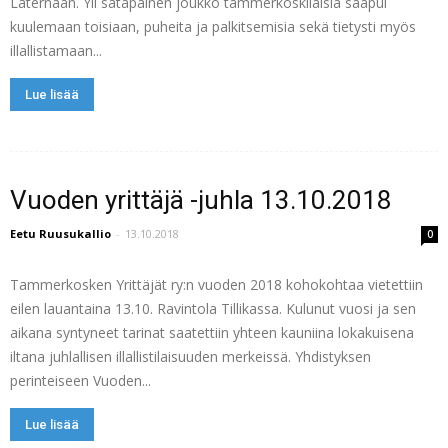
Laternaan. Yli satapäinen joukko tammerkoskilaisia saapui
kuulemaan toisiaan, puheita ja palkitsemisia sekä tietysti myös
illallistamaan...
Lue lisää
Vuoden yrittäjä -juhla 13.10.2018
Eetu Ruusukallio
-
13.10.2018
0
Tammerkosken Yrittäjät ry:n vuoden 2018 kohokohtaa vietettiin
eilen lauantaina 13.10. Ravintola Tillikassa. Kulunut vuosi ja sen
aikana syntyneet tarinat saatettiin yhteen kauniina lokakuisena
iltana juhlallisen illallistilaisuuden merkeissä. Yhdistyksen
perinteiseen Vuoden...
Lue lisää