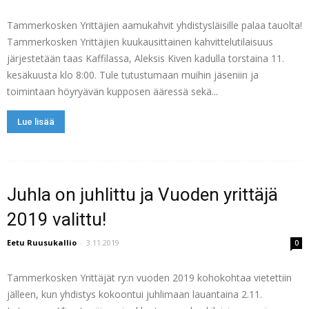
Tammerkosken Yrittäjien aamukahvit yhdistysläisille palaa tauolta!
Tammerkosken Yrittäjien kuukausittainen kahvittelutilaisuus
järjestetään taas Kaffilassa, Aleksis Kiven kadulla torstaina 11.
kesäkuusta klo 8:00. Tule tutustumaan muihin jäseniin ja
toimintaan höyryävän kupposen ääressä sekä...
Lue lisää
Juhla on juhlittu ja Vuoden yrittäjä
2019 valittu!
Eetu Ruusukallio
-
3.11.2019
0
Tammerkosken Yrittäjät ry:n vuoden 2019 kohokohtaa vietettiin
jälleen, kun yhdistys kokoontui juhlimaan lauantaina 2.11.