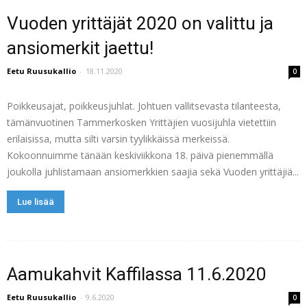
Vuoden yrittäjät 2020 on valittu ja
ansiomerkit jaettu!
Eetu Ruusukallio
-
18.11.2020
0
Poikkeusajat, poikkeusjuhlat. Johtuen vallitsevasta tilanteesta,
tämänvuotinen Tammerkosken Yrittäjien vuosijuhla vietettiin
erilaisissa, mutta silti varsin tyylikkäissä merkeissä.
Kokoonnuimme tänään keskiviikkona 18. päivä pienemmällä
joukolla juhlistamaan ansiomerkkien saajia sekä Vuoden yrittäjiä...
Lue lisää
Aamukahvit Kaffilassa 11.6.2020
Eetu Ruusukallio
-
9.6.2020
0