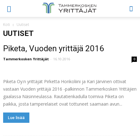
Koti
Uutiset
UUTISET
Piketa, Vuoden yrittäjä 2016
Tammerkosken Yrittäjät
-
16.10.2016
0
Piketa Oy:n yrittäjät Pirketta Honkoliini ja Kari Järvinen ottivat
vastaan Vuoden yrittäjä 2016 -palkinnon Tammerkosken Yrittäjien
gaalassa Näsinneulassa. Rautatienkadulla toimiva Piketa on
paikka, josta tamperelaiset ovat tottuneet saamaan avun...
Lue lisää